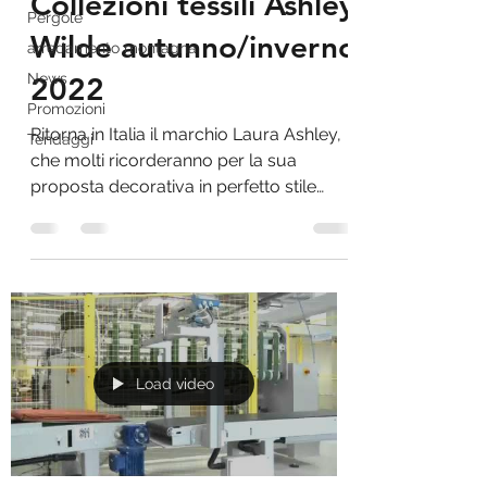
Collezioni tessili Ashley
Pergole
Wilde autunno/inverno
arredamento montagna
News
2022
Promozioni
Ritorna in Italia il marchio Laura Ashley,
Tendaggi
che molti ricorderanno per la sua
proposta decorativa in perfetto stile
British, unendo stile...
Load video