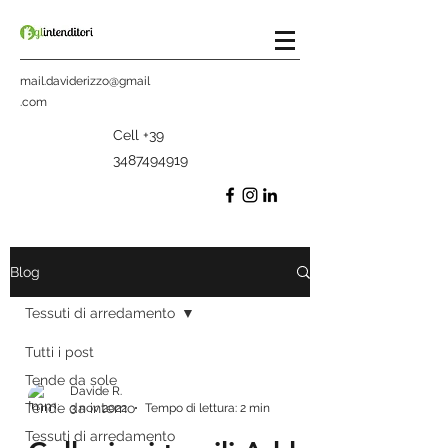
mail.daviderizzo@gmail
.com
Cell
+39
3487494919
Blog
Tessuti di arredamento
Tutti i post
Tende da sole
Davide R.
Tende da interno
3 nov 2022
Tempo di lettura: 2 min
Tessuti di arredamento