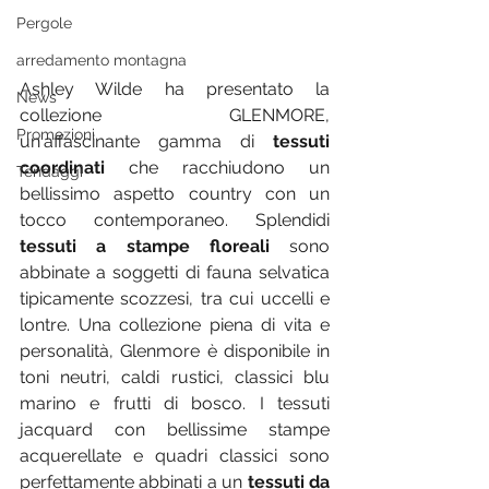
Pergole
arredamento montagna
Ashley Wilde ha presentato la 
News
collezione GLENMORE, 
Promozioni
un'affascinante gamma di 
tessuti  
coordinati
 che racchiudono un 
Tendaggi
bellissimo aspetto country con un 
tocco contemporaneo. Splendidi 
tessuti a stampe floreali
 sono 
abbinate a soggetti di fauna selvatica 
tipicamente scozzesi, tra cui uccelli e 
lontre. Una collezione piena di vita e 
personalità, Glenmore è disponibile in 
toni neutri, caldi rustici, classici blu 
marino e frutti di bosco. I tessuti 
jacquard con bellissime stampe 
acquerellate e quadri classici sono 
perfettamente abbinati a un 
tessuti da 