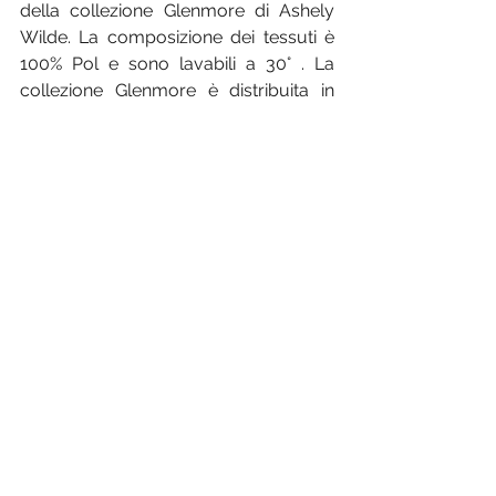
della collezione Glenmore di Ashely 
Wilde. La composizione dei tessuti è 
100% Pol e sono lavabili a 30° . La 
collezione Glenmore è distribuita in 
Italia da Mia Srl e disponibile dai 
rivenditori del brand Ashley Wilde. Per 
consultare l'elenco dei motivi consulta 
la pagina web del sito 
Ashely Wilde
.
Sei interessato ai nuovi 
tessuti 
Country
 e ai 
tessuti coordinati 
scozzesi
 di Ashley Wilde?
CONTATTAMI!
Tende da interno
Tessuti di arredamento
arredamento montagna