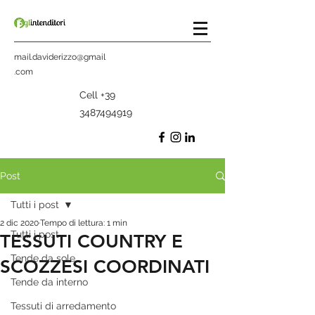
mail.daviderizzo@gmail
.com
Cell
+39
3487494919
Post
Tutti i post
2 dic 2020
Tempo di lettura: 1 min
Tutti i post
TESSUTI COUNTRY E
Tende da sole
SCOZZESI COORDINATI
Tende da interno
Tessuti di arredamento