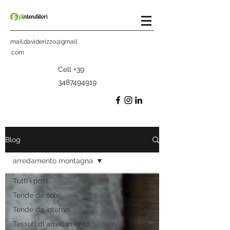
mail.daviderizzo@gmail
.com
Cell
+39
3487494919
Blog
arredamento montagna
Tutti i post
Tende da sole
Tende da interno
Tessuti di arredamento