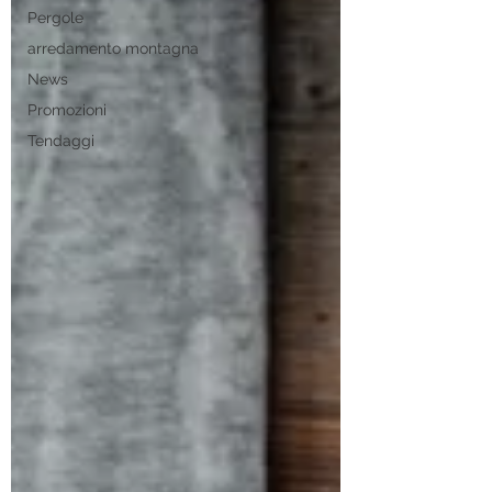
Pergole
arredamento montagna
News
Promozioni
Tendaggi