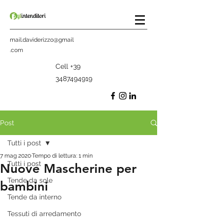
mail.daviderizzo@gmail
.com
Cell
+39
3487494919
Post
Tutti i post
7 mag 2020
Tempo di lettura: 1 min
Tutti i post
Nuove Mascherine per
Tende da sole
bambini
Tende da interno
Tessuti di arredamento