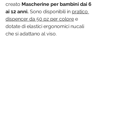
creato 
Mascherine per bambini dai 6 
ai 12 anni. 
Sono disponibili in 
pratico 
dispencer da 50 pz per colore
 e 
dotate di elastici ergonomici nucali 
che si adattano al viso.
Nuove fantasie per bambini 6-12 
anni